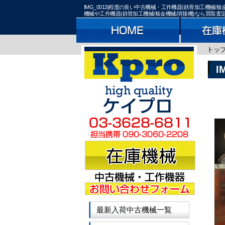
IMG_0013|程度の良い中古機械・工作機器(鉄骨加工機
機械や工作機器(鉄骨加工機械/板金機械/溶接機)なら買取
トッ
I
最新入荷中古機械一覧