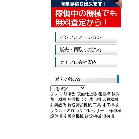
インフォメーション
販売・買取りの流れ
ケイプロ会社案内
過去のNews
過
去
プレス
研削盤
表面仕上盤
集塵機
鉄骨
の
加工機械
発電機
射出成形機
印刷機械
News
鉄鋼設備
輸送荷役機械
工具
木工機械
ブラスト装置
コンプレッサー
工作機械
設備機械
板金機械
建設機械
溶接機