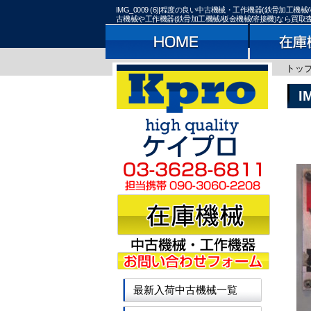
IMG_0009 (6)|程度の良い中古機械・工作機器(鉄骨
古機械や工作機器(鉄骨加工機械/板金機械/溶接機)なら買
トッ
I
最新入荷中古機械一覧