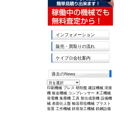
インフォメーション
販売・買取りの流れ
ケイプロ会社案内
過去のNews
過
去
印刷機械
プレス
研削盤
建設機械
溶接
の
機
板金機械
コンプレッサー
木工機械
News
発電機
集塵機
工具
射出成形機
設備機
械
表面仕上盤
輸送荷役機械
ブラスト
装置
工作機械
鉄骨加工機械
鉄鋼設備