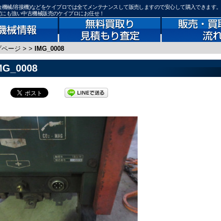
械/板金機械/溶接機)などをケイプロでは全てメンテナンスして販売しますので安心して購入できます
査定にも強い中古機械販売のケイプロにお任せ！
プページ
>
>
IMG_0008
MG_0008