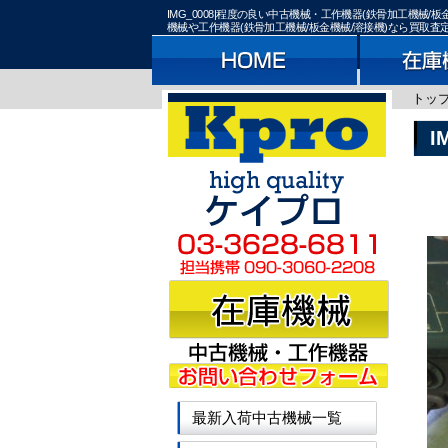
IMG_0008|程度の良い中古機械・工作機器(鉄骨加工機
機械や工作機器(鉄骨加工機械/板金機械/溶接機)なら買取
トッ
I
最新入荷中古機械一覧