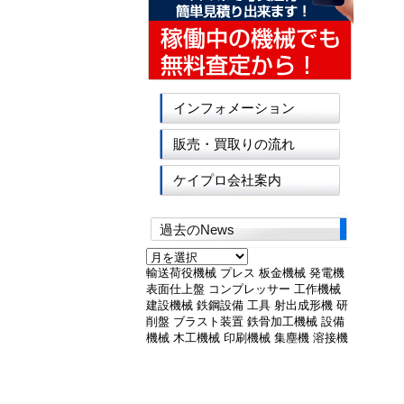
インフォメーション
販売・買取りの流れ
ケイプロ会社案内
過去のNews
過
去
輸送荷役機械
プレス
板金機械
発電機
の
表面仕上盤
コンプレッサー
工作機械
News
建設機械
鉄鋼設備
工具
射出成形機
研
削盤
ブラスト装置
鉄骨加工機械
設備
機械
木工機械
印刷機械
集塵機
溶接機