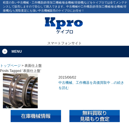
程度の良い中古機械・工作機器(鉄骨加工機械/板金機械/溶接機)などをケイプロでは全てメンテナ
ンスして販売しますので安心して購入できます。中古機械や工作機器(鉄骨加工機械/板金機械/溶
接機)なら買取査定にも強い中古機械販売のケイプロにお任せ！
スマートフォンサイト
MENU
トップページ
>
表面仕上盤
Posts Tagged ‘表面仕上盤’
2015/06/02
中古機械、工作機器を高価買取中 ...の続き
を読む