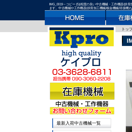
IMG_0019 – コピー (5)|程度の良い中古機械・工作
ます。中古機械や工作機器(鉄骨加工機械/板金機械/溶接機
トッ
I
最新入荷中古機械一覧