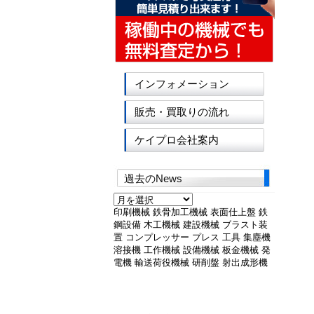
インフォメーション
販売・買取りの流れ
ケイプロ会社案内
過去のNews
過
去
印刷機械
鉄骨加工機械
表面仕上盤
鉄
の
鋼設備
木工機械
建設機械
ブラスト装
News
置
コンプレッサー
プレス
工具
集塵機
溶接機
工作機械
設備機械
板金機械
発
電機
輸送荷役機械
研削盤
射出成形機