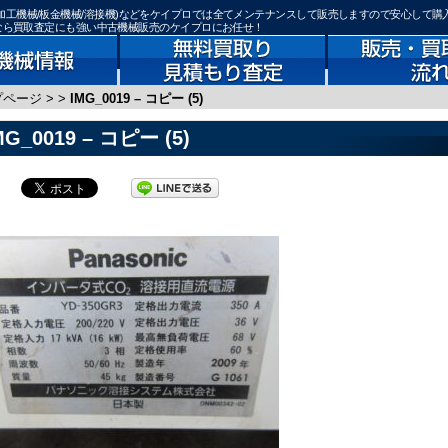
機器(鉄骨加工機械/板金機械/溶接機)などをケイプロでは全てメンテナンスして販売しますので安心して購
)なら買取査定にも強い中古機械販売のケイプロにお任せ！
プページ
>
>
IMG_0019 – コピー (5)
MG_0019 – コピー (5)