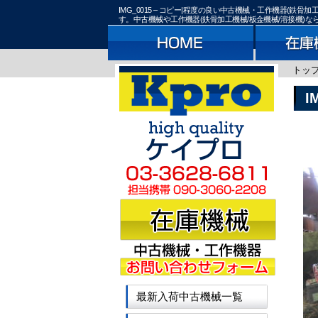
IMG_0015 – コピー|程度の良い中古機械・工作機器(
す。中古機械や工作機器(鉄骨加工機械/板金機械/溶接機)
トッ
I
最新入荷中古機械一覧