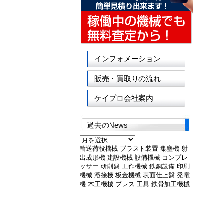
インフォメーション
販売・買取りの流れ
ケイプロ会社案内
過去のNews
過
去
輸送荷役機械
ブラスト装置
集塵機
射
の
出成形機
建設機械
設備機械
コンプレ
News
ッサー
研削盤
工作機械
鉄鋼設備
印刷
機械
溶接機
板金機械
表面仕上盤
発電
機
木工機械
プレス
工具
鉄骨加工機械