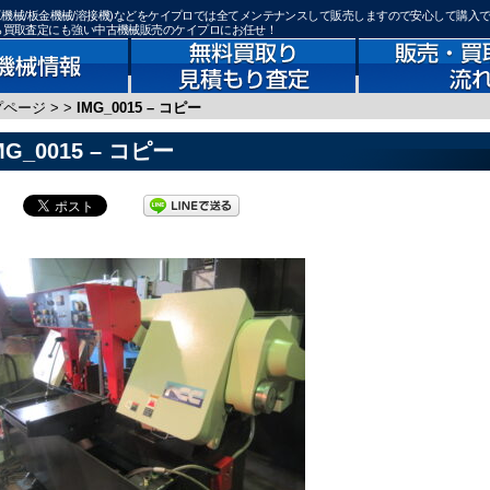
鉄骨加工機械/板金機械/溶接機)などをケイプロでは全てメンテナンスして販売しますので安心して購入
なら買取査定にも強い中古機械販売のケイプロにお任せ！
プページ
>
>
IMG_0015 – コピー
MG_0015 – コピー