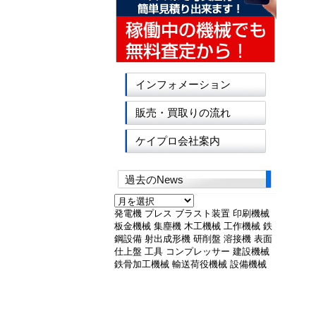
インフォメーション
販売・買取りの流れ
ケイプロ会社案内
過去のNews
過
去
発電機
プレス
ブラスト装置
印刷機械
の
板金機械
集塵機
木工機械
工作機械
鉄
News
鋼設備
射出成形機
研削盤
溶接機
表面
仕上盤
工具
コンプレッサー
建設機械
鉄骨加工機械
輸送荷役機械
設備機械