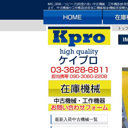
IMG_0006 – コピー (7)|程度の良い中古機械・工作
ます。中古機械や工作機器(鉄骨加工機械/板金機械/溶接機
トッ
I
最新入荷中古機械一覧