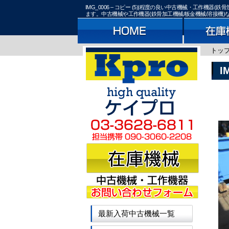
IMG_0006 – コピー (5)|程度の良い中古機械・工作
ます。中古機械や工作機器(鉄骨加工機械/板金機械/溶接機
トッ
I
最新入荷中古機械一覧