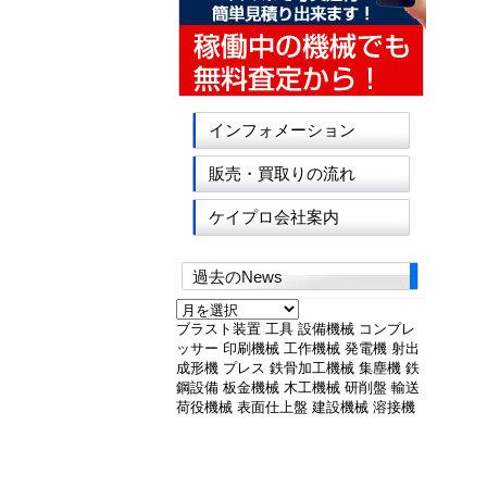
インフォメーション
販売・買取りの流れ
ケイプロ会社案内
過去のNews
過
去
ブラスト装置
工具
設備機械
コンプレ
の
ッサー
印刷機械
工作機械
発電機
射出
News
成形機
プレス
鉄骨加工機械
集塵機
鉄
鋼設備
板金機械
木工機械
研削盤
輸送
荷役機械
表面仕上盤
建設機械
溶接機