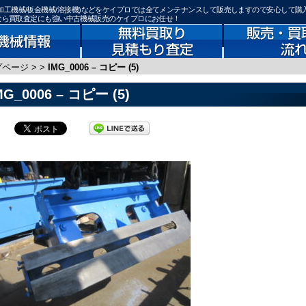
機器(鉄骨加工機械/板金機械/溶接機)などをケイプロでは全てメンテナンスして販売しますので安心して購
)なら買取査定にも強い中古機械販売のケイプロにお任せ！
プページ
>
>
IMG_0006 – コピー (5)
MG_0006 – コピー (5)