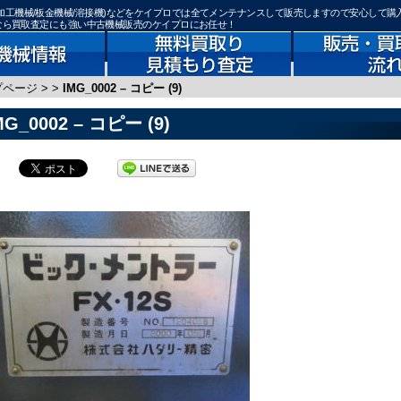
機器(鉄骨加工機械/板金機械/溶接機)などをケイプロでは全てメンテナンスして販売しますので安心して購
)なら買取査定にも強い中古機械販売のケイプロにお任せ！
プページ
>
>
IMG_0002 – コピー (9)
MG_0002 – コピー (9)