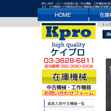
IMG_0002 – コピー (9)|程度の良い中古機械・工作
ます。中古機械や工作機器(鉄骨加工機械/板金機械/溶接機
トッ
I
最新入荷中古機械一覧