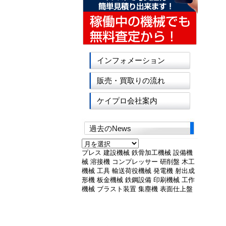
インフォメーション
販売・買取りの流れ
ケイプロ会社案内
過去のNews
過
去
プレス
建設機械
鉄骨加工機械
設備機
の
械
溶接機
コンプレッサー
研削盤
木工
News
機械
工具
輸送荷役機械
発電機
射出成
形機
板金機械
鉄鋼設備
印刷機械
工作
機械
ブラスト装置
集塵機
表面仕上盤