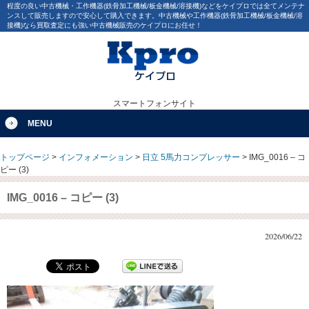
程度の良い中古機械・工作機器(鉄骨加工機械/板金機械/溶接機)などをケイプロでは全てメンテナ
ンスして販売しますので安心して購入できます。中古機械や工作機器(鉄骨加工機械/板金機械/溶
接機)なら買取査定にも強い中古機械販売のケイプロにお任せ！
スマートフォンサイト
MENU
トップページ
>
インフォメーション
>
日立 5馬力コンプレッサー
>
IMG_0016 – コ
ピー (3)
IMG_0016 – コピー (3)
2026/06/22