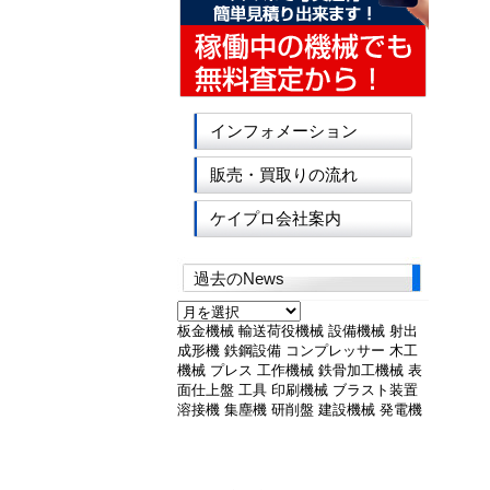
インフォメーション
販売・買取りの流れ
ケイプロ会社案内
過去のNews
過
去
板金機械
輸送荷役機械
設備機械
射出
の
成形機
鉄鋼設備
コンプレッサー
木工
News
機械
プレス
工作機械
鉄骨加工機械
表
面仕上盤
工具
印刷機械
ブラスト装置
溶接機
集塵機
研削盤
建設機械
発電機