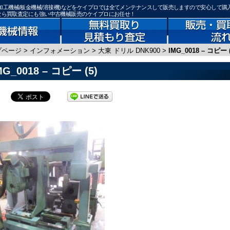
機器(鉄骨加工機械/板金機械/溶接機)などをケイプロでは全てメンテナンスして販売しますので安心して購
)なら買取査定にも強い中古機械販売のケイプロにお任せ！
プページ
>
インフォメーション
>
大東 ドリル DNK900
>
IMG_0018 – コピー (
MG_0018 – コピー (5)