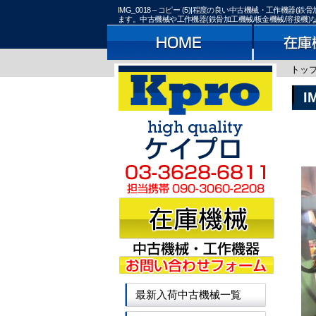
IMG_0018 – コピー (5)|程度の良い中古機械・工作
ます。中古機械や工作機器(鉄骨加工機械/板金機械/溶接機
トッ
I
最新入荷中古機械一覧