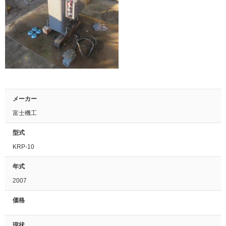
メーカー
富士機工
型式
KRP-10
年式
2007
価格
現状