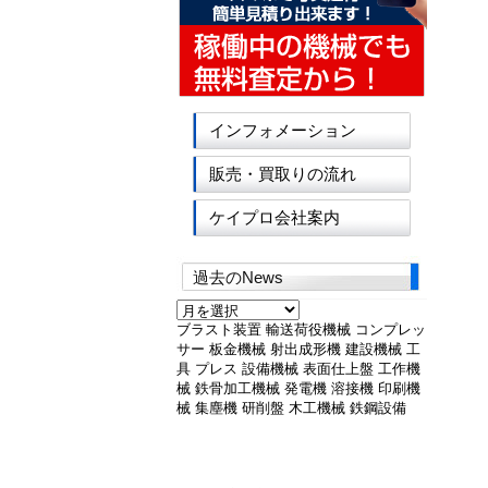
インフォメーション
販売・買取りの流れ
ケイプロ会社案内
過去のNews
過
去
ブラスト装置
輸送荷役機械
コンプレッ
の
サー
板金機械
射出成形機
建設機械
工
News
具
プレス
設備機械
表面仕上盤
工作機
械
鉄骨加工機械
発電機
溶接機
印刷機
械
集塵機
研削盤
木工機械
鉄鋼設備