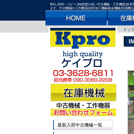
IMG_0002 – コピー (8)|程度の良い中古機械・工作
ます。中古機械や工作機器(鉄骨加工機械/板金機械/溶接機
トッ
I
最新入荷中古機械一覧