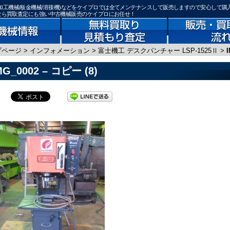
機器(鉄骨加工機械/板金機械/溶接機)などをケイプロでは全てメンテナンスして販売しますので安心して購
)なら買取査定にも強い中古機械販売のケイプロにお任せ！
プページ
>
インフォメーション
>
富士機工 デスクパンチャー LSP-1525Ⅱ
>
MG_0002 – コピー (8)