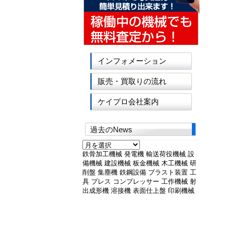
インフォメーション
販売・買取りの流れ
ケイプロ会社案内
過去のNews
過
去
鉄骨加工機械
発電機
輸送荷役機械
設
の
備機械
建設機械
板金機械
木工機械
研
News
削盤
集塵機
鉄鋼設備
ブラスト装置
工
具
プレス
コンプレッサー
工作機械
射
出成形機
溶接機
表面仕上盤
印刷機械