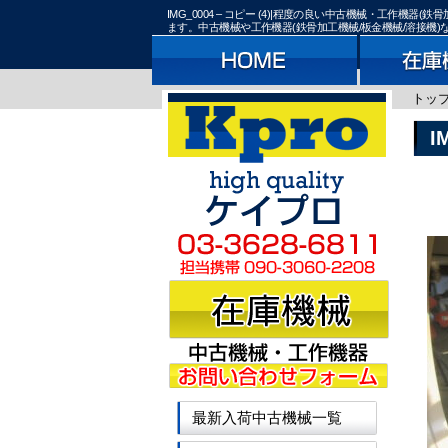
IMG_0004 – コピー (4)|程度の良い中古機械・工作
ます。中古機械や工作機器(鉄骨加工機械/板金機械/溶接機
トッ
I
最新入荷中古機械一覧