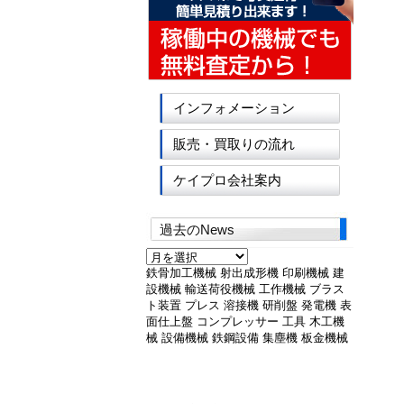
インフォメーション
販売・買取りの流れ
ケイプロ会社案内
過去のNews
過
去
鉄骨加工機械
射出成形機
印刷機械
建
の
設機械
輸送荷役機械
工作機械
ブラス
News
ト装置
プレス
溶接機
研削盤
発電機
表
面仕上盤
コンプレッサー
工具
木工機
械
設備機械
鉄鋼設備
集塵機
板金機械