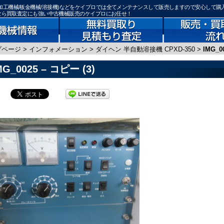
機器(鉄骨加工機械/板金機械/溶接機)などをケイプロでは全てメンテナンスして販売しますので安心して購
)なら買取査定にも強い中古機械販売のケイプロにお任せ！
プページ
>
インフォメーション
>
ダイヘン 半自動溶接機 CPXD-350
>
IMG_0
MG_0025 – コピー (3)