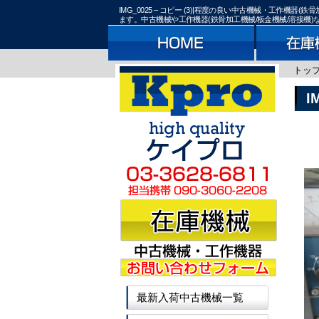
IMG_0025 – コピー (3)|程度の良い中古機械・工作
ます。中古機械や工作機器(鉄骨加工機械/板金機械/溶接機
トッ
I
最新入荷中古機械一覧