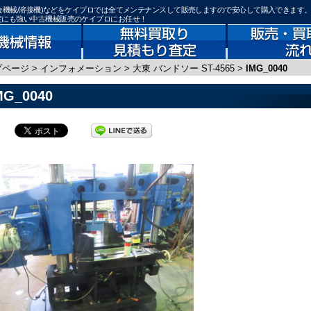
械/板金機械/溶接機)などをケイプロでは全てメンテナンスして販売しますので安心して購入できます
査定にも強い中古機械販売のケイプロにお任せ！
プページ
>
インフォメーション
>
大東 バンドソー ST-4565
>
IMG_0040
MG_0040