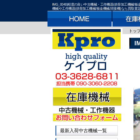
IMG_0040|程度の良い中古機械・工作機器(鉄骨加工機
機械や工作機器(鉄骨加工機械/板金機械/溶接機)なら買取
トッ
I
最新入荷中古機械一覧