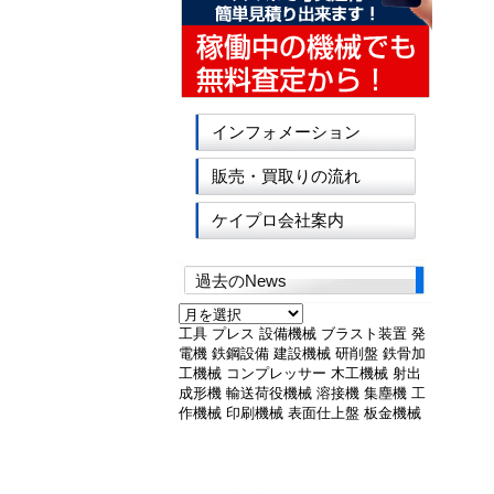
インフォメーション
販売・買取りの流れ
ケイプロ会社案内
過去のNews
過
去
工具
プレス
設備機械
ブラスト装置
発
の
電機
鉄鋼設備
建設機械
研削盤
鉄骨加
News
工機械
コンプレッサー
木工機械
射出
成形機
輸送荷役機械
溶接機
集塵機
工
作機械
印刷機械
表面仕上盤
板金機械