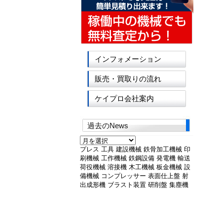
インフォメーション
販売・買取りの流れ
ケイプロ会社案内
過去のNews
過
去
プレス
工具
建設機械
鉄骨加工機械
印
の
刷機械
工作機械
鉄鋼設備
発電機
輸送
News
荷役機械
溶接機
木工機械
板金機械
設
備機械
コンプレッサー
表面仕上盤
射
出成形機
ブラスト装置
研削盤
集塵機