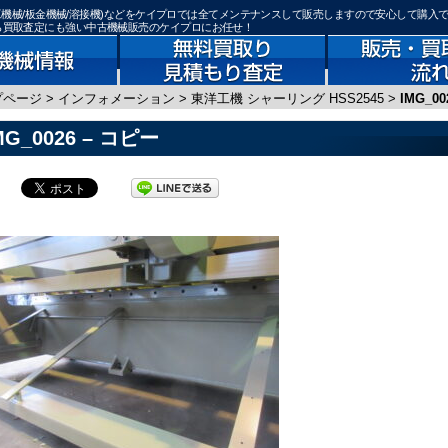
鉄骨加工機械/板金機械/溶接機)などをケイプロでは全てメンテナンスして販売しますので安心して購入
なら買取査定にも強い中古機械販売のケイプロにお任せ！
プページ
>
インフォメーション
>
東洋工機 シャーリング HSS2545
>
IMG_0
MG_0026 – コピー