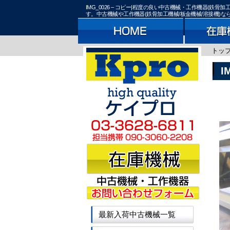
IMG_0026 – コピー|程度の良い中古機械・工作機器(
す。中古機械や工作機器(鉄骨加工機械/板金機械/溶接機)
トッ
I
最新入荷中古機械一覧