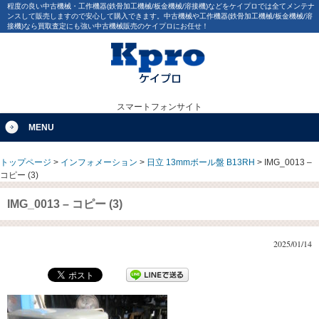
程度の良い中古機械・工作機器(鉄骨加工機械/板金機械/溶接機)などをケイプロでは全てメンテナ
ンスして販売しますので安心して購入できます。中古機械や工作機器(鉄骨加工機械/板金機械/溶
接機)なら買取査定にも強い中古機械販売のケイプロにお任せ！
スマートフォンサイト
MENU
トップページ
>
インフォメーション
>
日立 13mmボール盤 B13RH
>
IMG_0013 –
コピー (3)
IMG_0013 – コピー (3)
2025/01/14