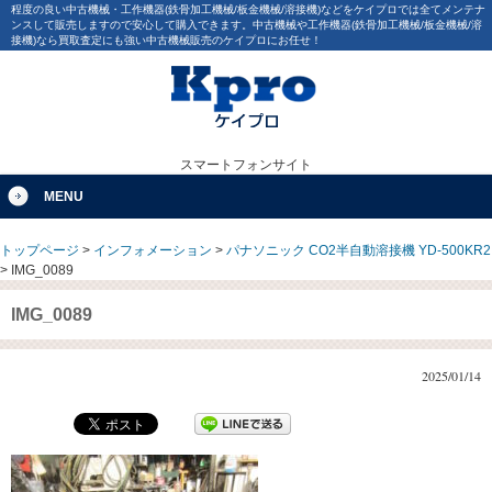
程度の良い中古機械・工作機器(鉄骨加工機械/板金機械/溶接機)などをケイプロでは全てメンテナ
ンスして販売しますので安心して購入できます。中古機械や工作機器(鉄骨加工機械/板金機械/溶
接機)なら買取査定にも強い中古機械販売のケイプロにお任せ！
スマートフォンサイト
MENU
トップページ
>
インフォメーション
>
パナソニック CO2半自動溶接機 YD-500KR2
>
IMG_0089
IMG_0089
2025/01/14