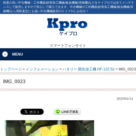
程度の良い中古機械・工作機器(鉄骨加工機械/板金機械/溶接機)などをケイプロでは全てメンテナ
ンスして販売しますので安心して購入できます。中古機械や工作機器(鉄骨加工機械/板金機械/溶
接機)なら買取査定にも強い中古機械販売のケイプロにお任せ！
スマートフォンサイト
MENU
トップページ
>
インフォメーション
>
ハタリー 開先加工機 HF-12CS2
>
IMG_0023
IMG_0023
2025/01/14