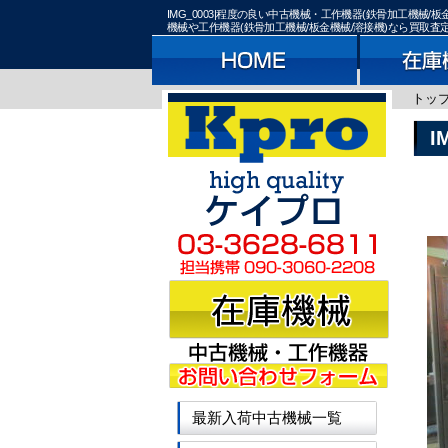
IMG_0003|程度の良い中古機械・工作機器(鉄骨加工機
機械や工作機器(鉄骨加工機械/板金機械/溶接機)なら買取
トッ
I
最新入荷中古機械一覧