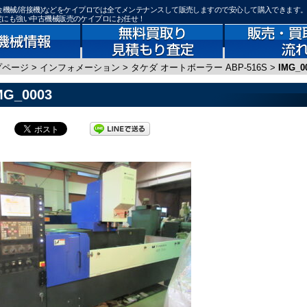
械/板金機械/溶接機)などをケイプロでは全てメンテナンスして販売しますので安心して購入できます
査定にも強い中古機械販売のケイプロにお任せ！
プページ
>
インフォメーション
>
タケダ オートボーラー ABP-516S
>
IMG_0
MG_0003