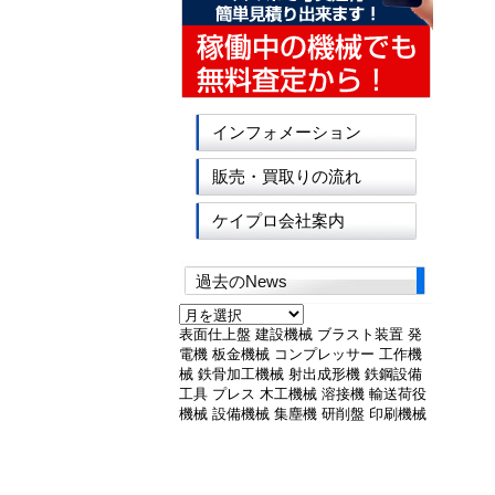
インフォメーション
販売・買取りの流れ
ケイプロ会社案内
過去のNews
過
去
表面仕上盤
建設機械
ブラスト装置
発
の
電機
板金機械
コンプレッサー
工作機
News
械
鉄骨加工機械
射出成形機
鉄鋼設備
工具
プレス
木工機械
溶接機
輸送荷役
機械
設備機械
集塵機
研削盤
印刷機械