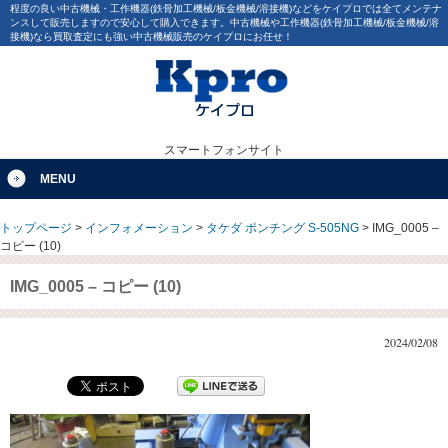
程度の良い中古機械・工作機器(鉄骨加工機械/板金機械/溶接機)などをケイプロでは全てメンテナ
ンスして販売しますので安心して購入できます。中古機械や工作機器(鉄骨加工機械/板金機械/溶
接機)なら買取査定にも強い中古機械販売のケイプロにお任せ！
スマートフォンサイト
MENU
トップページ
>
インフォメーション
>
タケダ ポンチング S-505NG
>
IMG_0005 –
コピー (10)
IMG_0005 – コピー (10)
2024/02/08