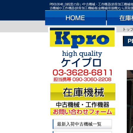
PB010048_0|程度の良い中古機械・工作機器(鉄骨加
古機械や工作機器(鉄骨加工機械/板金機械/溶接機)なら買
トッ
P
最新入荷中古機械一覧