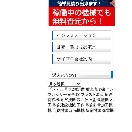
インフォメーション
販売・買取りの流れ
ケイプロ会社案内
過去のNews
過
去
プレス
工具
鉄鋼設備
射出成形機
コン
の
プレッサー
研削盤
ブラスト装置
輸送
News
荷役機械
溶接機
表面仕上盤
集塵機
木
工機械
建設機械
工作機械
鉄骨加工機
械
印刷機械
設備機械
板金機械
発電機