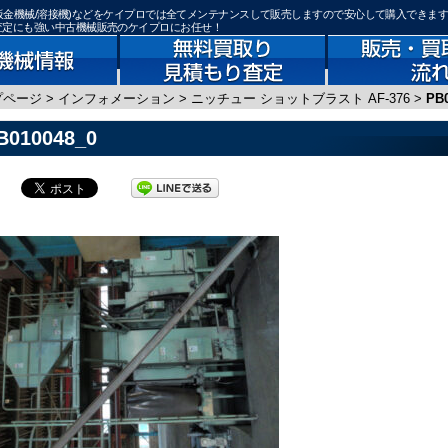
工機械/板金機械/溶接機)などをケイプロでは全てメンテナンスして販売しますので安心して購入できま
取査定にも強い中古機械販売のケイプロにお任せ！
プページ
>
インフォメーション
>
ニッチュー ショットブラスト AF-376
>
PB
B010048_0