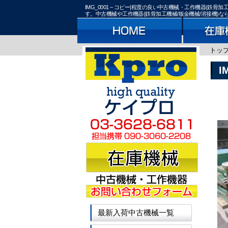
IMG_0001 – コピー|程度の良い中古機械・工作機器(
す。中古機械や工作機器(鉄骨加工機械/板金機械/溶接機)
トッ
I
最新入荷中古機械一覧