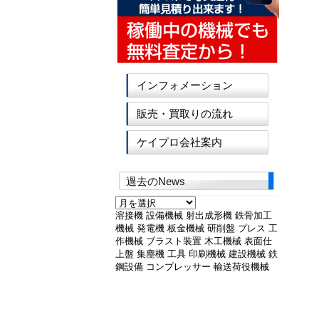
インフォメーション
販売・買取りの流れ
ケイプロ会社案内
過去のNews
過
去
溶接機
設備機械
射出成形機
鉄骨加工
の
機械
発電機
板金機械
研削盤
プレス
工
News
作機械
ブラスト装置
木工機械
表面仕
上盤
集塵機
工具
印刷機械
建設機械
鉄
鋼設備
コンプレッサー
輸送荷役機械