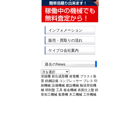
インフォメーション
販売・買取りの流れ
ケイプロ会社案内
過去のNews
過
去
溶接機
射出成形機
発電機
ブラスト装
の
置
鉄鋼設備
コンプレッサー
プレス
印
News
刷機械
設備機械
建設機械
輸送荷役機
械
研削盤
工具
板金機械
表面仕上盤
鉄
骨加工機械
集塵機
木工機械
工作機械