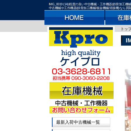
IMG_0019 (14)|程度の良い中古機械・工作機器(鉄
中古機械や工作機器(鉄骨加工機械/板金機械/溶接機)なら
トッ
I
最新入荷中古機械一覧