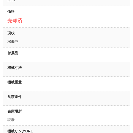
2007
価格
売却済
現状
稼働中
付属品
機械寸法
機械重量
見積条件
在庫場所
現場
機械リンクURL