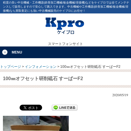
程度の良い中古機械・工作機器(鉄骨加工機械/板金機械/溶接機)などをケイプロでは全てメンテナ
ンスして販売しますので安心して購入できます。中古機械や工作機器(鉄骨加工機械/板金機械/溶
接機)なら買取査定にも強い中古機械販売のケイプロにお任せ！
スマートフォンサイト
MENU
トップページ
>
インフォメーション
>
100㎜オフセット研削砥石 すーぱーF2
100㎜オフセット研削砥石 すーぱーF2
2020/05/19