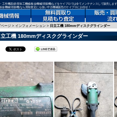
械・工作機器(鉄骨加工機械/板金機械/溶接機)などをケイプロでは全てメンテナンスして販売しま
板金機械/溶接機)なら買取査定にも強い中古機械販売のケイプロにお任せ！
プページ
>
インフォメーション
>
日立工機 180mmディスクグラインダー
立工機 180mmディスクグラインダー