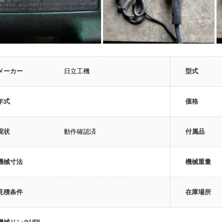
メーカー
日立工機
型式
年式
価格
現状
動作確認済
付属品
機械寸法
機械重量
見積条件
在庫場所