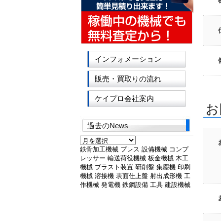
インフォメーション
販売・買取りの流れ
ケイプロ会社案内
お
過去のNews
過
去
鉄骨加工機械
プレス
設備機械
コンプ
の
レッサー
輸送荷役機械
板金機械
木工
News
機械
ブラスト装置
研削盤
集塵機
印刷
機械
溶接機
表面仕上盤
射出成形機
工
作機械
発電機
鉄鋼設備
工具
建設機械