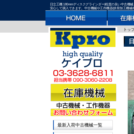
日立工機 180mmディスクグラインダー|程度の良い中古機
安心して購入できます。中古機械や工作機器(鉄骨加工機械/
トッ
日
最新入荷中古機械一覧