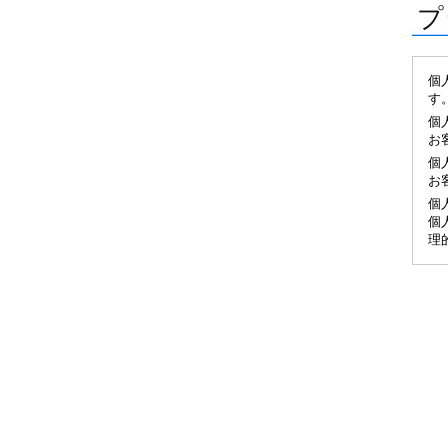
プ
個
す
個
お
個
お
個
個
理