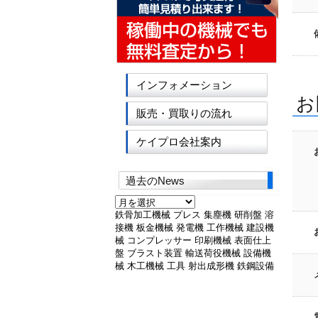
インフォメーション
お
販売・買取りの流れ
ケイプロ会社案内
過去のNews
過
去
鉄骨加工機械
プレス
集塵機
研削盤
溶
の
接機
板金機械
発電機
工作機械
建設機
News
械
コンプレッサー
印刷機械
表面仕上
盤
ブラスト装置
輸送荷役機械
設備機
械
木工機械
工具
射出成形機
鉄鋼設備