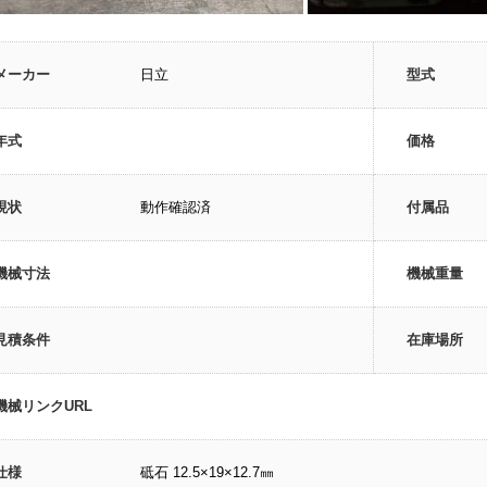
メーカー
日立
型式
年式
価格
現状
動作確認済
付属品
機械寸法
機械重量
見積条件
在庫場所
機械リンクURL
仕様
砥石 12.5×19×12.7㎜