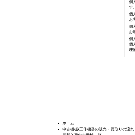
個
す
個
お
個
お
個
個
理
ホーム
中古機械/工作機器の販売・買取りの流れ