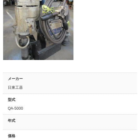
メーカー
日東工器
型式
QA-5000
年式
価格