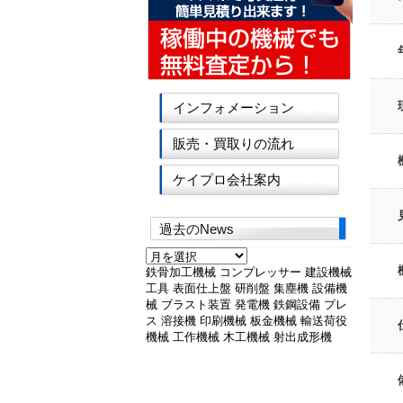
インフォメーション
販売・買取りの流れ
ケイプロ会社案内
過去のNews
過
去
鉄骨加工機械
コンプレッサー
建設機械
の
工具
表面仕上盤
研削盤
集塵機
設備機
News
械
ブラスト装置
発電機
鉄鋼設備
プレ
ス
溶接機
印刷機械
板金機械
輸送荷役
機械
工作機械
木工機械
射出成形機