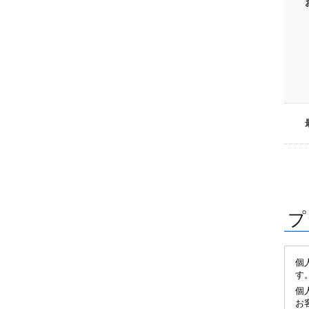
プ
個
す
個
お