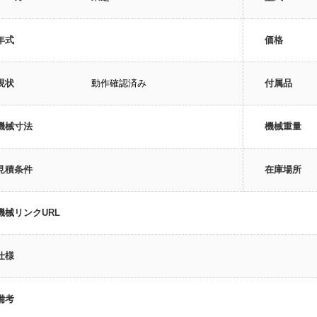
年式
価格
現状
動作確認済み
付属品
機械寸法
機械重量
見積条件
在庫場所
機械リンクURL
仕様
備考