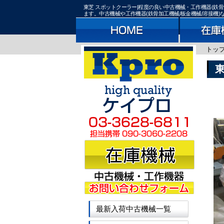
東芝 スポットクーラー|程度の良い中古機械・工作機器(鉄
ます。中古機械や工作機器(鉄骨加工機械/板金機械/溶接機
トッ
最新入荷中古機械一覧