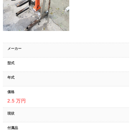
メーカー
型式
年式
価格
2.5 万円
現状
付属品