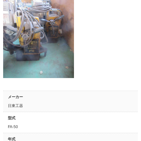
メーカー
日東工器
型式
FA-50
年式